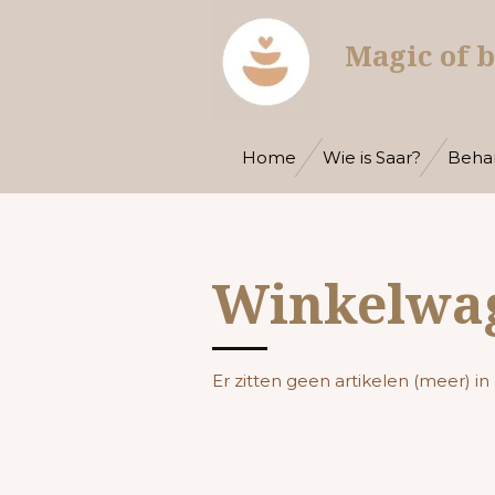
Ga
Magic of 
direct
naar
de
hoofdinhoud
Home
Wie is Saar?
Beha
Winkelwa
Er zitten geen artikelen (meer) i