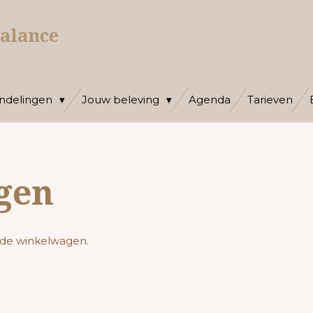
balance
ndelingen
Jouw beleving
Agenda
Tarieven
gen
n de winkelwagen.