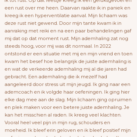
ik tot rust. Op dat feestje kreeg ik een geluksgevoel en
een rust over me heen. Daarvan raakte ik in paniek en
kreeg ik een hyperventilatie aanval. Mijn lichaam was
deze rust niet gewend. Door mijn tante kwam ik in
aanraking met reiki en na een paar behandelingen gaf
mij dat op dat moment rust. Mijn ademhaling zat nog
steeds hoog, voor mij was dit normaal. In 2022
ontstond er een situatie met mij en mijn vriend en toen
kwam het besef hoe belangrijk de juiste ademhaling is
en wat de verkeerde ademhaling mij al die jaren had
gebracht. Een ademhaling die ik mezelf had
aangeleerd door stress uit mijn jeugd. Ik ging naar een
ademcoach en ik volgde haar oefeningen. Ik ging hier
elke dag mee aan de slag. Mijn lichaam ging opruimen
en plek maken voor een betere juiste ademhaling. Je
kan het misschien al raden. Ik kreeg veel klachten.
Vooral heel veel pijn in mijn rug, schouders en
moeheid. Ik bleef erin geloven en ik bleef positief mijn